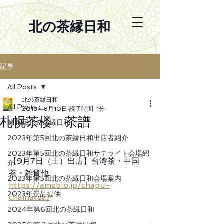
北の茶縁日和
記事
All Posts
北の茶縁日和
All Posts
2019年8月10日
読了時間: 1分
札幌茶楼 茶譜
第４回北の茶縁日和
2023年第5回北の茶縁日和出店者紹介
2023年第5回北の茶縁日和サテライト会場紹
【9月7日（土）出店】台湾茶・中国
介
茶・雑貨他
2023年第5回北の茶縁日和会場案内
https://ameblo.jp/chapu-
2023年景品提供
chainatea/
2024年第6回北の茶縁日和