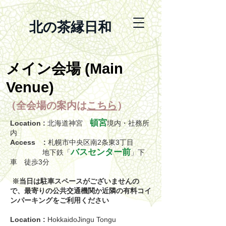
北の茶縁日和
メイン会場 (Main
Venue)
（全会場の案内は
こちら
）
頓宮
Location :
北海道神宮
境内・社務所
内
Access :
札幌市中央区南2条東3丁目
バスセンター前
地下鉄「
」下
車 徒歩3分
※当日は駐車スペースがございませんの
で、最寄りの公共交通機関か近隣の有料コイ
ンパーキングをご利用ください
Location :
HokkaidoJingu Tongu