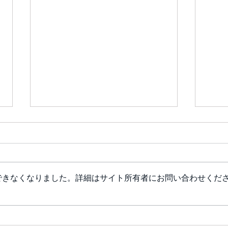
モノ
できなくなりました。詳細はサイト所有者にお問い合わせくだ
おうちカフェ MayMe's・島田
農園