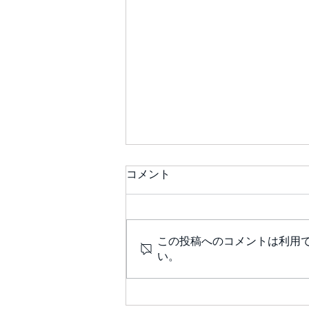
コメント
この投稿へのコメントは利用
い。
茶農家民宿 えぬとえぬ