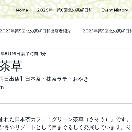
Home
2026年 第8回北の茶縁日和
Event History
2023年第5回北の茶縁日和出店者紹介
2023年第5回北の茶縁
9年8月16日
読了時間: 1分
内
2023年景品提供
2024年第6回北の茶縁日和
202
茶草
㈯両日出店】日本茶・抹茶ラテ・おやき
om
まれた日本茶カフェ「グリーン茶草（さそう）」です。
な冬のリゾートとして目まぐるしく発展しています。そ