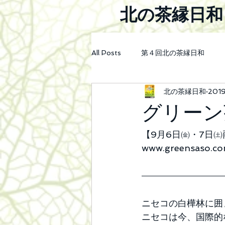
北の茶縁日和
All Posts
第４回北の茶縁日和
北の茶縁日和
201
2023年第5回北の茶縁日和会場案
グリーン
2026年第8回北の茶縁日和
【9月6日㈮・7日
www.greensaso.c
ニセコの白樺林に囲
ニセコは今、国際的