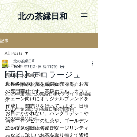
北の茶縁日和
記事
All Posts
北の茶縁日和
All Posts
2024年7月24日
読了時間: 1分
【両日】デコラージュ
第４回北の茶縁日和
世界各国のお茶を厳選販売する、お茶
2023年第5回北の茶縁日和出店者紹介
の専門商社です。高級ホテル、カフェ
2023年第5回北の茶縁日和サテライト会場紹
チェーン向けにオリジナルブレンドを
介
作成し、卸売りを行っています。日頃
2023年第5回北の茶縁日和会場案内
お目にかかれない、バングラデシュや
2023年景品提供
南米コロンビアの紅茶や、ゴールデン
チップスを沢山含んだダージリンティ
2024年第6回北の茶縁日和
ーなど、珍しいお茶を取り揃えて皆様