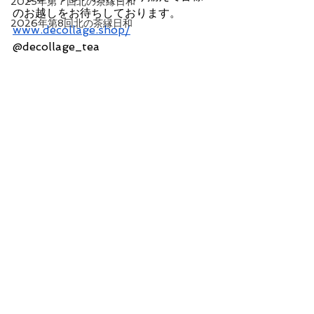
2025年第７回北の茶縁日和
のお越しをお待ちしております。
2026年第8回北の茶縁日和
www.decollage.shop/
@decollage_tea