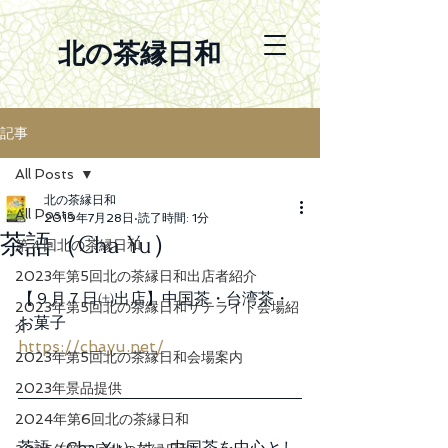
北の茶縁日和
記事
All Posts
北の茶縁日和
All Posts
2019年7月28日
読了時間: 1分
茶語（Cha Yu）
第４回北の茶縁日和
2023年第5回北の茶縁日和出店者紹介
【９月７日㈯出店】中国茶・台湾茶・
2023年第5回北の茶縁日和サテライト会場紹
お菓子　
介
https://chayu.net/
2023年第5回北の茶縁日和会場案内
2023年景品提供
2024年第6回北の茶縁日和
茶語（Cha Yu）は、中国茶を中心とし