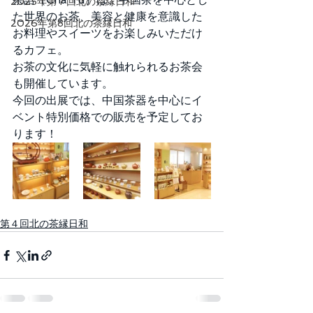
2025年第７回北の茶縁日和
た世界のお茶、美容と健康を意識した
2026年第8回北の茶縁日和
お料理やスイーツをお楽しみいただけ
るカフェ。
お茶の文化に気軽に触れられるお茶会
も開催しています。
今回の出展では、中国茶器を中心にイ
ベント特別価格での販売を予定してお
ります！
第４回北の茶縁日和