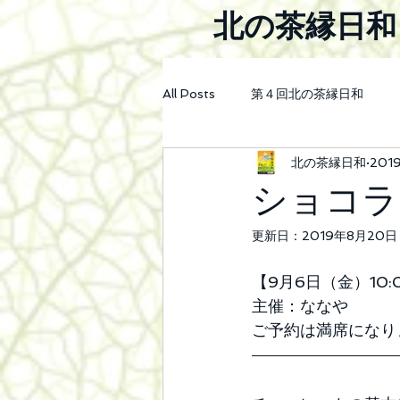
北の茶縁日和
All Posts
第４回北の茶縁日和
北の茶縁日和
201
2023年第5回北の茶縁日和会場案
ショコラ
更新日：
2019年8月20日
2026年第8回北の茶縁日和
【9月6日（金）10:
主催：ななや
ご予約は満席になり