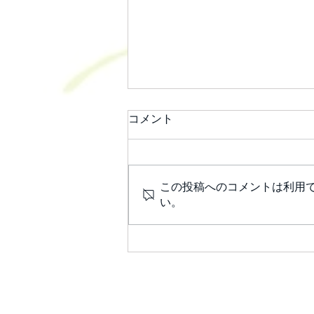
コメント
この投稿へのコメントは利用
い。
【ツバキ茶館】9月4日㈮
​©北の茶会実行委員会