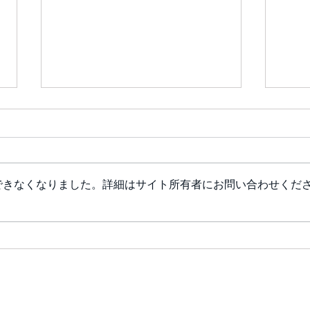
できなくなりました。詳細はサイト所有者にお問い合わせくだ
【お茶と手作り菓子の店 日
【菜
本茶カフェ若葉】9月4日㈮
日㈯