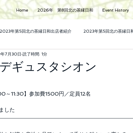
Home
2026年 第8回北の茶縁日和
Event History
2023年第5回北の茶縁日和出店者紹介
2023年第5回北の茶縁
9年7月30日
読了時間: 1分
内
2023年景品提供
2024年第6回北の茶縁日和
202
デギュスタシオン
00～11:30】参加費1500円／定員12名
ました