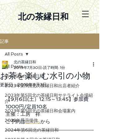
北の茶縁日和
記事
All Posts
北の茶縁日和
All Posts
2019年7月30日
読了時間: 1分
お茶を楽しむ水引の小物
第４回北の茶縁日和
更新日：
2019年8月3日
2023年第5回北の茶縁日和出店者紹介
2023年第5回北の茶縁日和サテライト会場紹
【9月6日(土）12:15～13:45】参加費
介
1000円/定員10名
2023年第5回北の茶縁日和会場案内
​主催：工房　祥
2023年景品提供
ご予約は
こちら
から
2024年第6回北の茶縁日和