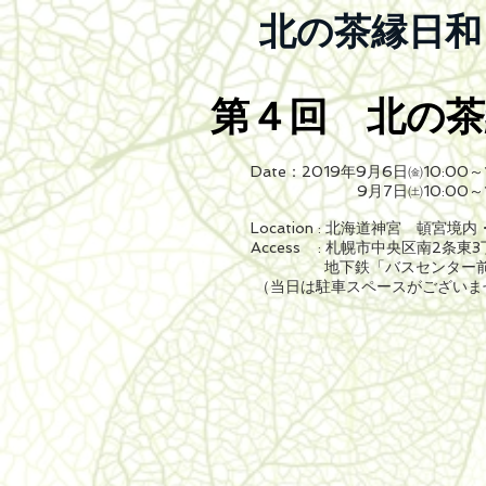
北の茶縁日和
第４回 北の
Date：2019年9月6日㈮10:00～1
9月7日㈯10:00～1
Location : 北海道神宮 頓宮境
Access : 札幌市中央区南2条東
地下鉄「バスセンター前」
（当日は駐車スペースがございま