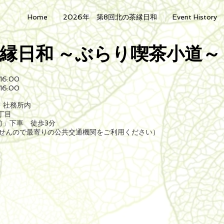
Home
2026年 第8回北の茶縁日和
Event History
茶縁日和
～ぶらり喫茶小道～
6:00
6:00
内・社務所内
3丁目
下車 徒歩3分
せんので最寄りの公共交通機関をご利用ください）