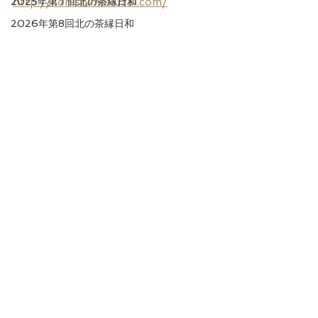
http://konishimokuzai.com/
2025年第７回北の茶縁日和
2026年第8回北の茶縁日和