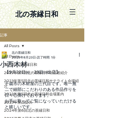
北の茶縁日和
記事
All Posts
北の茶縁日和
All Posts
2023年8月23日
読了時間: 1分
小西木材
第４回北の茶縁日和
【9月22日㈮・23日㈯出店】
2023年第5回北の茶縁日和出店者紹介
2023年第5回北の茶縁日和サテライト会場紹
千歳市の木材屋の三代目です。唯一無
介
二で細部にこだわりのある作品作りを
2023年第5回北の茶縁日和会場案内
日々心掛けております。
お手に取ってご覧になっていただける
2023年景品提供
と嬉しいです。
2024年第6回北の茶縁日和