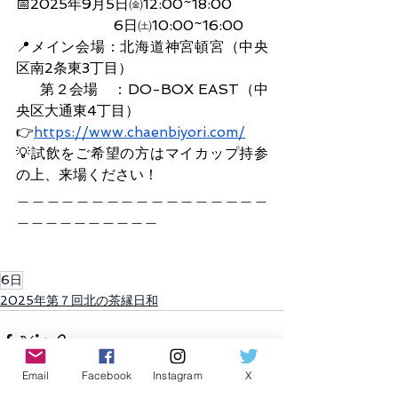
📅2025年9月5日㈮12:00~18:00
                      6日㈯10:00~16:00
📍メイン会場：北海道神宮頓宮（中央
区南2条東3丁目）
     第２会場　：DO-BOX EAST（中
央区大通東4丁目）
👉
https://
www.chaenbiyori.com/
💡試飲をご希望の方はマイカップ持参
の上、来場ください！
＿＿＿＿＿＿＿＿＿＿＿＿＿＿＿＿＿
＿＿＿＿＿＿＿＿＿＿
6日
2025年第７回北の茶縁日和
Email
Facebook
Instagram
X