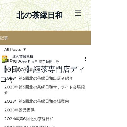
北の茶縁日和
記事
All Posts
北の茶縁日和
All Posts
2025年8月15日
読了時間: 1分
【6日㈯】紅茶専門店ディ
第４回北の茶縁日和
コヤ
2023年第5回北の茶縁日和出店者紹介
2023年第5回北の茶縁日和サテライト会場紹
介
2023年第5回北の茶縁日和会場案内
2023年景品提供
2024年第6回北の茶縁日和