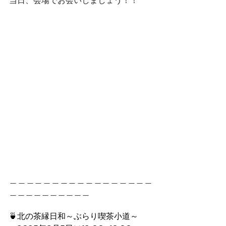
当日、会場でお会いしましょう！！
＿＿＿＿＿＿＿＿＿＿＿＿＿＿＿＿＿
＿＿＿＿＿＿＿＿＿＿
🍵北の茶縁日和～ぶらり喫茶小道～