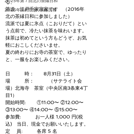
2025年第７回北の茶縁日和
る、
茶道　江戸千家宗家です　（2016年 
2026年第8回北の茶縁日和
北の茶縁日和に参加しました）
流派では夏に氷点（こおりだて）とい
う点前で、冷たい抹茶を味わいます。
抹茶は初めてという方もどうぞ、お気
軽におこしくださいませ。
夏の終わりにお寺の茶室で、ゆったり
と、一服をお楽しみください。 
日　　　時：　　8月31日（土）　
場　　　所：　　　（サテライト会
場）北海寺　茶室（中央区南3条東4丁
目1）
開始時間: 　　①11:00〜 ②12:00〜 
③13:00〜 ④14:00〜 ⑤15:00〜
参加費:　　　お一人様 1,000 円(税
込)　当日、現金でお願いいたします。
定 　員:　　　各席 5 名