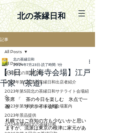
北の茶縁日和
記事
All Posts
北の茶縁日和
All Posts
2024年7月23日
読了時間: 1分
【31日 北海寺会場】江戸
第４回北の茶縁日和
千家 (茶道)
2023年第5回北の茶縁日和出店者紹介
2023年第5回北の茶縁日和サテライト会場紹
介
茶席 「　茶の今日を楽しむ　氷点で一
2023年第5回北の茶縁日和会場案内
服　」　サテライト会場
2023年景品提供
札幌ではご存知の方も少ないかと思い
2024年第6回北の茶縁日和
ますが、流派は東京の根津に家元があ