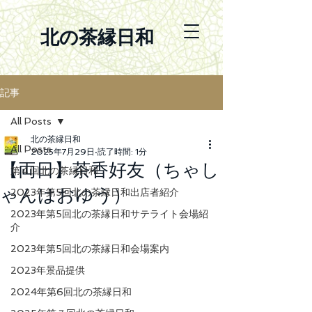
北の茶縁日和
記事
All Posts
北の茶縁日和
All Posts
2025年7月29日
読了時間: 1分
【両日】茶香好友（ちゃし
第４回北の茶縁日和
ゃんはおゆう）
2023年第5回北の茶縁日和出店者紹介
2023年第5回北の茶縁日和サテライト会場紹
介
2023年第5回北の茶縁日和会場案内
2023年景品提供
2024年第6回北の茶縁日和