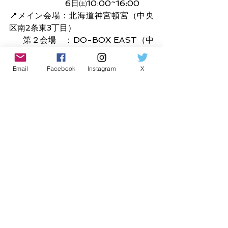
                      6日㈯10:00~16:00
📍メイン会場：北海道神宮頓宮（中央
区南2条東3丁目）
     第２会場　：DO-BOX EAST（中
央区大通4丁目）
👉
https://
www.chaenbiyori.com/
Email
Facebook
Instagram
X
💡試飲をご希望の方はマイカップ持参
の上、来場ください！
＿＿＿＿＿＿＿＿＿＿＿＿＿＿＿＿＿
＿＿＿＿＿＿＿＿＿＿
頓宮
両日
2025年第７回北の茶縁日和