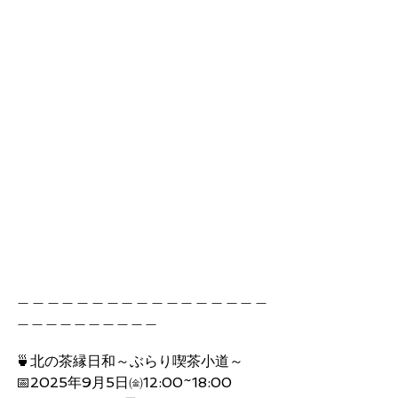
＿＿＿＿＿＿＿＿＿＿＿＿＿＿＿＿＿
＿＿＿＿＿＿＿＿＿＿
🍵北の茶縁日和～ぶらり喫茶小道～
📅2025年9月5日㈮12:00~18:00